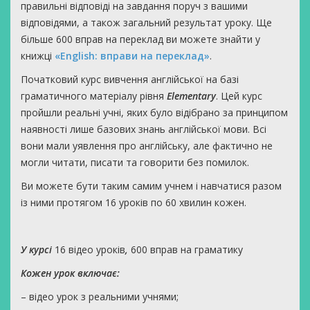
правильні відповіді на завдання поруч з вашими
відповідями, а також загальний результат уроку. Ще
більше 600 вправ на переклад ви можете знайти у
книжці
«English: вправи на переклад»
.
Початковий курс вивчення англійської на базі
граматичного матеріалу рівня
Elementary
. Цей курс
пройшли реальні учні, яких було відібрано за принципом
наявності лише базових знань англійської мови. Всі
вони мали уявлення про англійську, але фактично не
могли читати, писати та говорити без помилок.
Ви можете бути таким самим учнем і навчатися разом
із ними протягом 16 уроків по 60 хвилин кожен.
У курсі
16 відео уроків
,
600 вправ на граматику
Кожен урок включає:
– відео урок з реальними учнями;