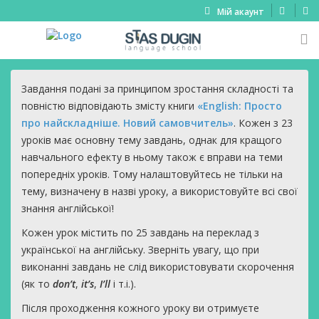
Мій акаунт
Завдання подані за принципом зростання складності та
повністю відповідають змісту книги
«English: Просто
про найскладніше. Новий самовчитель»
. Кожен з 23
уроків має основну тему завдань, однак для кращого
навчального ефекту в ньому також є вправи на теми
попередніх уроків. Тому налаштовуйтесь не тільки на
тему, визначену в назві уроку, а використовуйте всі свої
знання англійської!
Кожен урок містить по 25 завдань на переклад з
української на англійську. Зверніть увагу, що при
виконанні завдань не слід використовувати скорочення
(як то
don’t
,
it’s
,
I’ll
і т.і.).
Після проходження кожного уроку ви отримуєте