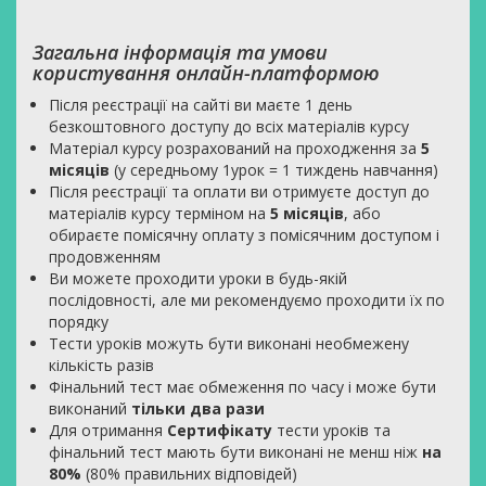
Загальна інформація та умови
користування онлайн-платформою
Після реєстрації на сайті ви маєте 1 день
безкоштовного доступу до всіх матеріалів курсу
Матеріал курсу розрахований на проходження за
5
місяців
(у середньому 1урок = 1 тиждень навчання)
Після реєстрації та оплати ви отримуєте доступ до
матеріалів курсу терміном на
5 місяців
, або
обираєте помісячну оплату з помісячним доступом і
продовженням
Ви можете проходити уроки в будь-якій
послідовності, але ми рекомендуємо проходити їх по
порядку
Тести уроків можуть бути виконані необмежену
кількість разів
Фінальний тест має обмеження по часу і може бути
виконаний
тільки два рази
Для отримання
Сертифікату
тести уроків та
фінальний тест мають бути виконані не менш ніж
на
80%
(80% правильних відповідей)