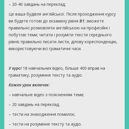
– 20-40 завдань на переклад;
Це ваша будівля англійської. Після проходження курсу
ви будете готові до екзамену рівня
В1
; зможете
правильно розмовляти англійською на професійні і
побутові теми; читати і розуміти тексти середнього
рівня; правильно писати листи, ділову кореспонденцію,
використовуючи всі граматичні часи.
У курсі
18 навчальних відео, більше 400 вправ на
граматику, розуміння тексту та аудіо.
Кожен урок включає:
– навчальне відео з поясненням теми;
– 20 завдань на переклад;
– тести на знаходження помилок;
– тести на розуміння тексту та аудіо.