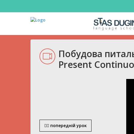
Побудова питаль
Present Continu
попередній урок