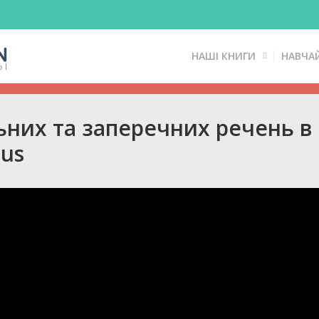
НАШІ КНИГИ
НАВЧА
них та заперечних речень в P
ous