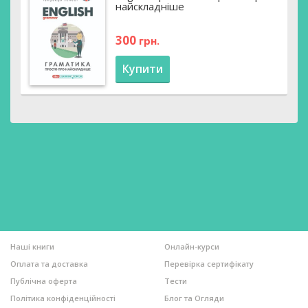
найскладніше
300
грн.
Купити
Наші книги
Онлайн-курси
Оплата та доставка
Перевірка сертифікату
Публічна оферта
Тести
Політика конфіденційності
Блог та Огляди