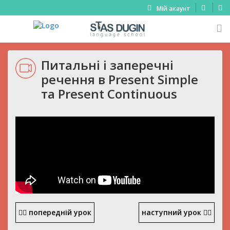
Мій акаунт
Питальні і заперечні
речення в Present Simple
та Present Continuous
попередній урок
наступний урок