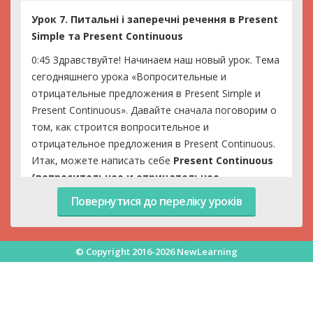
Урок 7. Питальні і заперечні речення в Present
Simple та Present Continuous
0:45 Здравствуйте! Начинаем наш новый урок. Тема
сегодняшнего урока «Вопросительные и
отрицательные предложения в Present Simple и
Present Continuous». Давайте сначала поговорим о
том, как строится вопросительное и
отрицательное предложения в Present Continuous.
Итак, можете написать себе
Present Continuous
(вопросительное и отрицательное
предложения).
Сейчас я напишу три предложения
Повернутися до переліку уроків
по-русски, вы их тоже напишите, и вместе будем
переводить. Берем простейшее предложение, с
которого мы начинали:
Он читает. Он не читает.
© Copyright 2016-2026 NewLearning
Он читает?
Давайте запишем еще один вопрос, в
котором будет вопросительное слово
что. Что он
читает?
Напишите, пожалуйста. Ну а теперь
давайте вместе переведем. Итак, первое