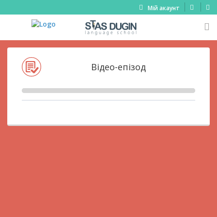
Мій акаунт
Відео-епізод