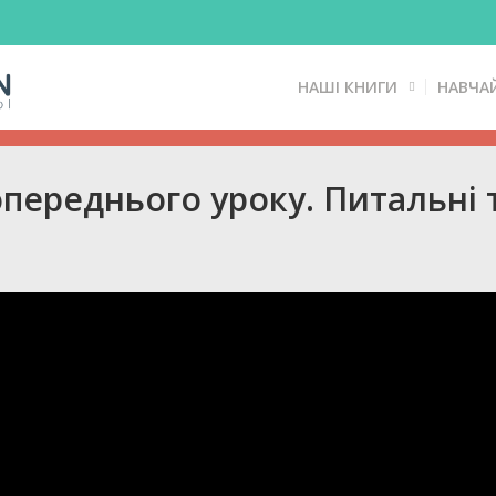
НАШІ КНИГИ
НАВЧА
ереднього уроку. Питальні т