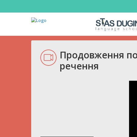
Продовження поп
речення