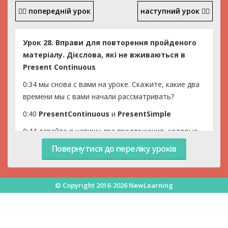
попередній урок
наступний урок
Урок 28. Вправи для повторення пройденого
матеріалу. Дієслова, які не вживаються в
Present Continuous
0:34 мы снова с вами на уроке. Скажите, какие два
времени мы с вами начали рассматривать?
0:40
PresentContinuous
и
PresentSimple
0:44 давайте я напишу два предложения, которые
будут примерами этих двух времен. Ну, пока
Повернутися до переліку уроків
предложения очень простые, постепенно будем их
усложнять. Первое предложение вот такое.
We read books every day
© Copyright 2016-2026 NewLearning
1:06 переведите его
1:10
мы читаем книги каждый день