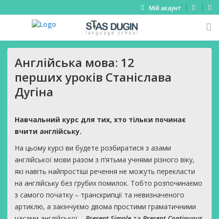
Мій акаунт
Англійська мова: 12
перших уроків Станіслава
Дугіна
Навчальний курс для тих, хто тільки починає
вчити англійську.
На цьому курсі ви будете розбиратися з азами
англійської мови разом з п’ятьма учнями різного віку,
які навіть найпростіші речення не можуть перекласти
на англійську без грубих помилок. Тобто розпочинаємо
з самого початку – транскрипції та невизначеного
артиклю, а закінчуємо двома простими граматичними
часами англійської –
Present Simple
та
Present Continuous
.