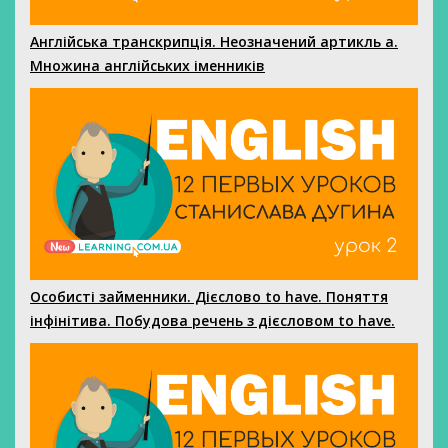
Англійська транскрипція. Неозначений артикль а.
Множина англійських іменників
Особисті займенники. Дієслово to have. Поняття
інфінітива. Побудова речень з дієсловом to have.