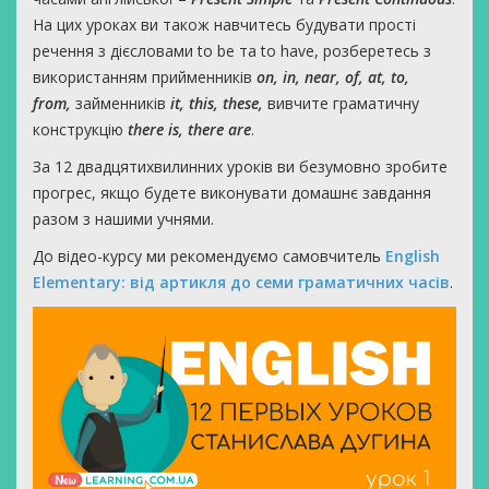
На цих уроках ви також навчитесь будувати прості
речення з дієсловами to be та to have, розберетесь з
використанням прийменників
on, in, near, of, at, to,
from,
займенників
it, this, these,
вивчите граматичну
конструкцію
there is, there are
.
За 12 двадцятихвилинних уроків ви безумовно зробите
прогрес, якщо будете виконувати домашнє завдання
разом з нашими учнями.
До відео-курсу ми рекомендуємо самовчитель
English
Elementary: від артикля до семи граматичних часів
.