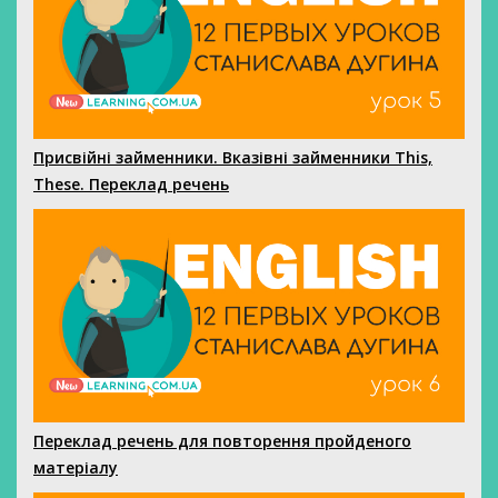
Присвійні займенники. Вказівні займенники This,
These. Переклад речень
Переклад речень для повторення пройденого
матеріалу