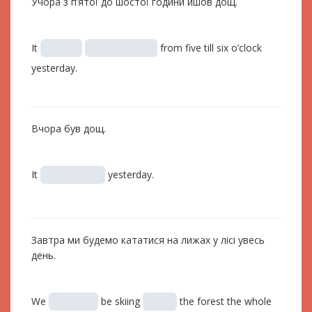
Учора з п’ятої до шостої години йшов дощ.
It
from five till six o’clock
yesterday.
Вчора був дощ.
It
yesterday.
Завтра ми будемо кататися на лижах у лісі увесь
день.
We
be skiing
the forest the whole