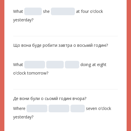
What
she
at four o’clock
yesterday?
Що вона буде робити завтра о восьмій годині?
What
doing at eight
o’clock tomorrow?
Де вони були о сьомій годині вчора?
Where
seven o’clock
yesterday?