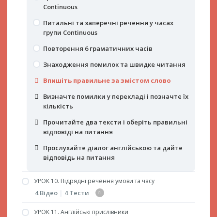
часах Simple
Continuous
Прочитайте текст і оберіть правильні
Practical Lesson. Part 4
Визначте помилки у перекладі і позначте їх
відповіді на питання
Знаходження помилок і швидке читання
Питальні та заперечні речення у часах
кількість
Practical Lesson. Part 5
групи Continuous
Прочитайте текст і оберіть правильні
Прослухайте та перекладіть усно
Прочитайте текст і оберіть правильні
відповіді на питання
Прочитайте текст і оберіть правильні
Повторення 6 граматичних часів
відповіді на питання
Впишіть правильне за змістом слово
відповіді на питання
Знаходження помилок та швидке читання
Визначте помилки у перекладі і позначте їх
Прочитайте текст і оберіть правильні
кількість
Впишіть правильне за змістом слово
відповіді на питання
Прочитайте текст і оберіть правильні
Визначте помилки у перекладі і позначте їх
Прочитайте текст і оберіть правильні
відповіді на питання
кількість
відповіді на питання
Прочитайте два тексти і оберіть правильні
Прослухайте діалог англійською та дайте
відповіді на питання
відповідь на питання
Прослухайте діалог англійською та дайте
відповідь на питання
УРОК 10. Підрядні речення умови та часу
4 Відео
|
4 Тести
УРОК 11. Англійські прислівники
Підрядні речення умови та часу (Present and