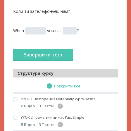
Коли ти зателефонуєш нам?
When
you call
?
Структура курсу
Розкрити все
УРОК 1 Повторення матеріалу курсу Basics
8 Відео
|
3 Тести
УРОК 2 Граматичний час Past Simple
Дієслова to have і to be
5 Відео
|
3 Тести
Переклад речень з дієсловом to be (частина