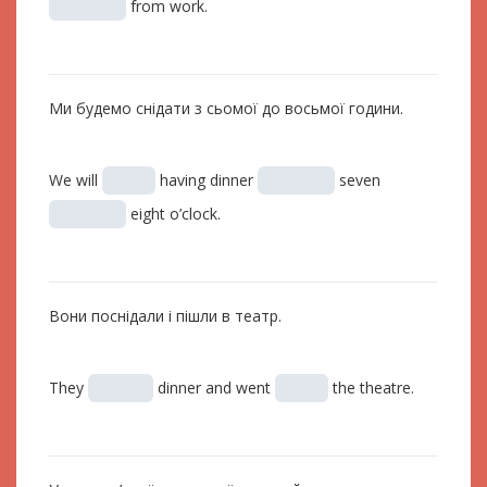
from work.
Ми будемо снідати з сьомої до восьмої години.
We will
having dinner
seven
eight o’clock.
Вони поснідали і пішли в театр.
They
dinner and went
the theatre.