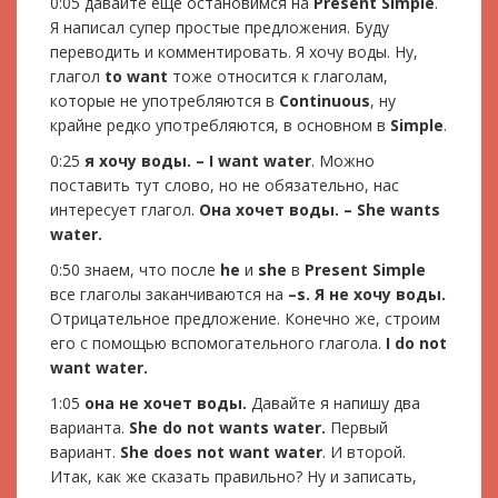
0:05 давайте еще остановимся на
Present Simple
.
Я написал супер простые предложения. Буду
переводить и комментировать. Я хочу воды. Ну,
глагол
to want
тоже относится к глаголам,
которые не употребляются в
Continuous
, ну
крайне редко употребляются, в основном в
Simple
.
0:25
я хочу воды. – I
want
water
. Можно
поставить тут слово, но не обязательно, нас
интересует глагол.
Она хочет воды. –
She
wants
water
.
0:50 знаем, что после
he
и
she
в
Present
Simple
все глаголы заканчиваются на
–
s
.
Я не хочу воды.
Отрицательное предложение. Конечно же, строим
его с помощью вспомогательного глагола.
I do not
want water.
1:05
она не хочет воды.
Давайте я напишу два
варианта.
She do not wants water.
Первый
вариант.
She
does
not
want
water
. И второй.
Итак, как же сказать правильно? Ну и записать,