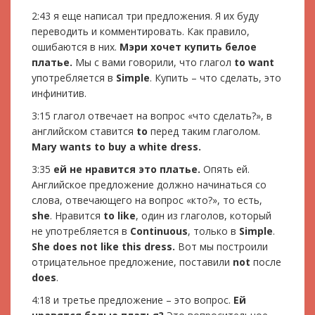
2:43 я еще написал три предложения. Я их буду
переводить и комментировать. Как правило,
ошибаются в них.
Мэри хочет купить белое
платье.
Мы с вами говорили, что глагол
to want
употребляется в
Simple
. Купить – что сделать, это
инфинитив.
3:15 глагол отвечает на вопрос «что сделать?», в
английском ставится
to
перед таким глаголом.
Mary
wants
to
buy
a
white
dress
.
3:35
ей не нравится это платье.
Опять ей.
Английское предложение должно начинаться со
слова, отвечающего на вопрос «кто?», то есть,
she
. Нравится
to like
, один из глаголов, который
не употребляется в
Continuous
, только в
Simple
.
She
does
not
like
this
dress
.
Вот мы построили
отрицательное предложение, поставили
not
после
does
.
4:18 и третье предложение – это вопрос.
Ей