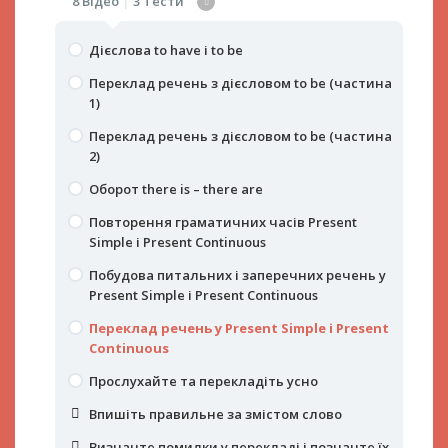
8 Відео
|
3 Тести
Дієслова to have і to be
Переклад речень з дієсловом to be (частина
1)
Переклад речень з дієсловом to be (частина
2)
Оборот there is – there are
Повторення граматичних часів Present
Simple і Present Continuous
Побудова питальних і заперечних речень у
Present Simple і Present Continuous
Переклад речень у Present Simple і Present
Continuous
Прослухайте та перекладіть усно
Впишіть правильне за змістом слово
Визначте помилки у перекладі і позначте їх