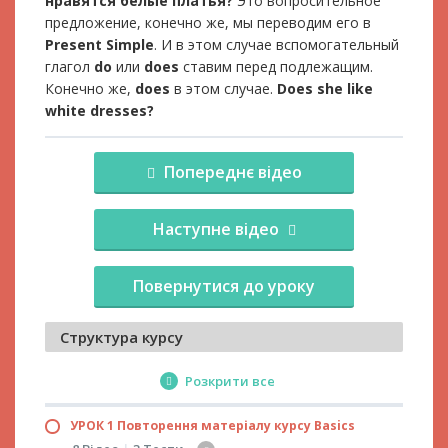
нравятся белые платья?
Это вопросительное
предложение, конечно же, мы переводим его в
Present Simple
. И в этом случае вспомогательный
глагол
do
или
does
ставим перед подлежащим.
Конечно же,
does
в этом случае.
Does she like
white dresses?
Попереднє відео
Наступне відео
Повернутися до уроку
Структура курсу
Розкрити все
УРОК 1 Повторення матеріалу курсу Basics