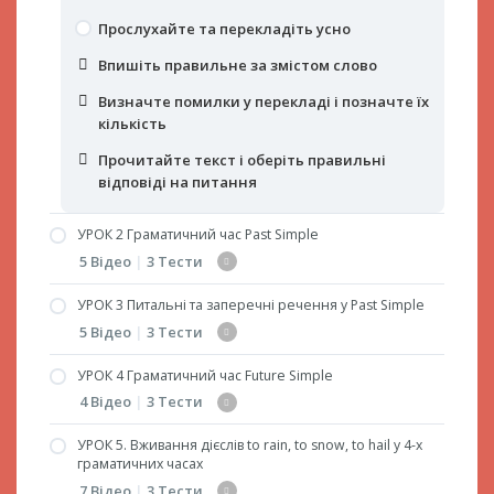
Прослухайте та перекладіть усно
Впишіть правильне за змістом слово
Визначте помилки у перекладі і позначте їх
кількість
Прочитайте текст і оберіть правильні
відповіді на питання
УРОК 2 Граматичний час Past Simple
5 Відео
|
3 Тести
УРОК 3 Питальні та заперечні речення у Past Simple
Past Simple. Правильні дієслова
5 Відео
|
3 Тести
Past Simple. Неправильні дієслова
УРОК 4 Граматичний час Future Simple
Дієслово to do у Present Simple, Present
Past Simple. Правильні і неправильні
4 Відео
|
3 Тести
Continuous і Past Simple; наказовий спосіб
дієслова. Продовження
Past Simple. Питальні та заперечні речення
УРОК 5. Вживання дієслів to rain, to snow, to hail у 4-х
Вправи на знаходження помилок та швидке
Стверджувальні речення у Future Simple
граматичних часах
читання
Побудова речень з дієсловом to be у Past
7 Відео
|
3 Тести
Future Simple. Питальні та заперечні