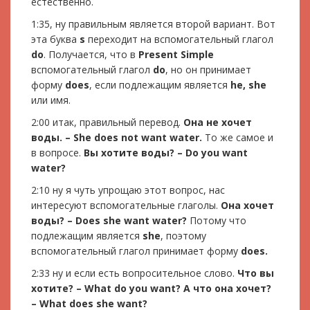
естественно.
1:35, ну правильным является второй вариант. Вот
эта буква
s
переходит на вспомогательный глагол
do
. Получается, что в
Present Simple
вспомогательный глагол
do
, но он принимает
форму
does
, если подлежащим является
he, she
или имя.
2:00 итак, правильный перевод.
Она не хочет
воды. –
She
does
not
want
water
.
То же самое и
в вопросе.
Вы хотите воды? – Do
you
want
water
?
2:10 ну я чуть упрощаю этот вопрос, нас
интересуют вспомогательные глаголы.
Она хочет
воды? – Does
she
want
water
?
Потому что
подлежащим является
she
, поэтому
вспомогательный глагол принимает форму
does.
2:33 ну и если есть вопросительное слово.
Что
вы
хотите
? – What do you want?
А что она хочет?
– What
does
she
want
?