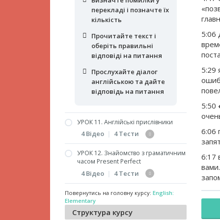
відповіді на питання
«поз
перекладі і позначте їх
глав
кількість
Прослухайте діалог
англійською та дайте
5:06
Прочитайте текст і
відповідь на питання
врем
оберіть правильні
пост
відповіді на питання
5:29
Прослухайте діалог
ошиб
англійською та дайте
пове
відповідь на питання
5:50
очен
УРОК 11. Англійські прислівники
6:06 
4 Відео
|
4 Тести
запя
УРОК 12. Знайомство з граматичним
6:17
Прислівники та їх місце
часом Present Perfect
вами
у реченні. Частина 1
4 Відео
|
4 Тести
запо
Прислівники та їх місце
Повернутись на головну курсу:
English:
у реченні. Частина 2
Знайомство з Present
Elementary
Perfect
Вживання слів many,
Структура курсу
much, a lot of, few, little