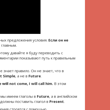
чных предложения условия.
Если он не
 главным.
этому давайте я буду переводить с
омментарии показывают путь к правильным
е знает правило. Он не знает, что в
t Simple
, а не в
Future
.
he
will
not come, I will call him.
В этом
м мы имеем глаголы в
Future
, а в английском
должны поставить глагол в
Present
.
ения строятся с помощью