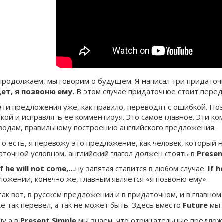
 продолжаем, мы говорим о будущем. Я написал три придато
ет, я позвоню ему.
В этом случае придаточное стоит перед
 эти предложения уже, как правило, переводят с ошибкой. По
кой и исправлять ее комментируя. Это самое главное. Эти к
водам, правильному построению английского предложения.
то есть, я перевожу это предложение, как человек, который н
аточной условном, английский глагол должен стоять в
Presen
if
he
will
not
come
,…
ну запятая ставится в любом случае.
If 
ложении, конечно же, главным является «я позвоню ему».
так вот, в русском предложении и в придаточном, и в главно
е так перевел, а так не может быть. Здесь вместо
Future
мы 
ну а в
Present Simple
мы знаем, что отрицательные предлож