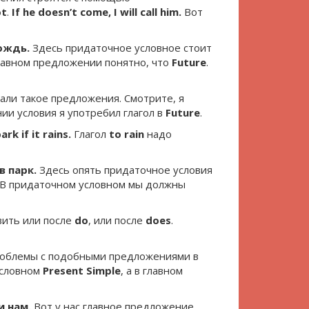
ot
.
If he doesn’t come, I will call him.
Вот
ождь.
Здесь придаточное условное стоит
главном предложении понятно, что
Future
.
али такое предложения. Смотрите, я
и условия я употребил глагол в
Future
.
rk if it rains.
Глагол
to
rain
надо
в парк.
Здесь опять придаточное условия
. В придаточном условном мы должны
ить или после
do
, или после
does
.
роблемы с подобными предложениями в
условном
Present Simple
, а в главном
и нам.
Вот у нас главное предложение