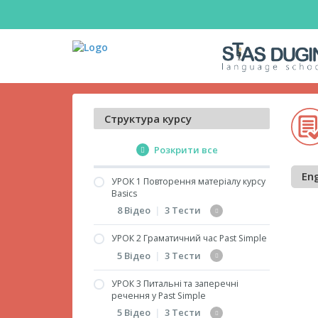
Структура курсу
Розкрити все
Eng
УРОК 1 Повторення матеріалу курсу
Basics
8 Відео
|
3 Тести
УРОК 2 Граматичний час Past Simple
Дієслова to have і to be
5 Відео
|
3 Тести
Переклад речень з
дієсловом to be
УРОК 3 Питальні та заперечні
Past Simple. Правильні
речення у Past Simple
(частина 1)
дієслова
5 Відео
|
3 Тести