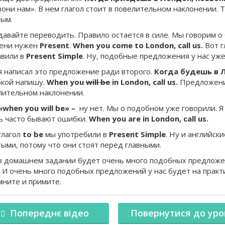
вони нам». В нем глагол стоит в повелительном наклонении. 
ным.
 давайте переводить. Правило остается в силе. Мы говорим о
ени нужен
Present
.
When
you
come
to
London
,
call
us
.
Вот г
авили в
Present
Simple
. Ну, подобные предложения у нас уже
 я написал это предложение ради второго.
Когда будешь в Л
кой напишу.
When you
will be
in London, call us.
Предложение
лительном наклонении.
«
when
you
will
be
» –
ну нет. Мы о подобном уже говорили. Я
ь часто бывают ошибки.
When you are in London, call us.
глагол
to be
мы употребили в
Present Simple
. Ну и английс
тыми, потому что они стоят перед главными.
 в домашнем задании будет очень много подобных предложе
. И очень много подобных предложений у нас будет на практи
мните и примите.
Попереднє відео
Повернутися до уро