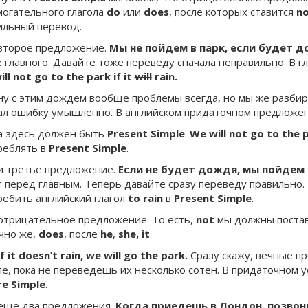
могательного глагола
do
или
does
, после которых ставится
n
ильный перевод.
 второе предложение.
Мы не пойдем в парк, если будет д
е главного. Давайте тоже переведу сначала неправильно. В 
ll not go to the park if it
will
rain.
 ну с этим дождем вообще проблемы всегда, но мы же разбир
ал ошибку умышленно. В английском придаточном предложени
 а здесь должен быть
Present Simple
.
We will not go to the pa
реблять в
Present
Simple
.
 и третье предложение.
Если не будет дождя, мы пойдем 
т перед главным. Теперь давайте сразу переведу правильно
ребить английский глагол
to rain
в
Present
Simple
.
 отрицательное предложение. То есть,
not
мы должны постав
чно же,
does
, после
he
,
she, it
.
if it doesn’t rain, we will go the park.
Сразу скажу, вечные п
ле, пока не переведешь их несколько сотен. В придаточном 
re
Simple
.
 еще два предложения.
Когда приедешь в Лондон, позвон