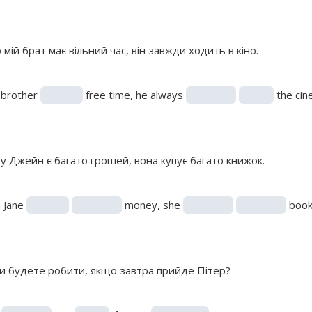
мій брат має вільний час, він завжди ходить в кіно.
 brother
free time, he always
the cin
у Джейн є багато грошей, вона купує багато книжок.
 Jane
money, she
book
и будете робити, якщо завтра прийде Пітер?