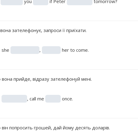
t
you
if Peter
tomorrow?
вона зателефонує, запроси її приїхати.
 she
,
her to come.
 вона прийде, відразу зателефонуй мені.
e
, call me
once.
 він попросить грошей, дай йому десять доларів.