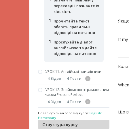
відповіді на питання
перекладі і позначте їх
кількість
Прослухайте діалог
англійською та дайте
Якщо 
Прочитайте текст і
відповідь на питання
оберіть правильні
відповіді на питання
If my
Прослухайте діалог
англійською та дайте
відповідь на питання
Коли 
УРОК 11. Англійські прислівники
4 Відео
|
4 Тести
When
УРОК 12. Знайомство з граматичним
Прислівники та їх місце
часом Present Perfect
у реченні. Частина 1
4 Відео
|
4 Тести
Прислівники та їх місце
Що в
Повернутись на головну курсу:
English:
у реченні. Частина 2
Знайомство з Present
Elementary
Perfect
Вживання слів many,
Структура курсу
much, a lot of, few, little