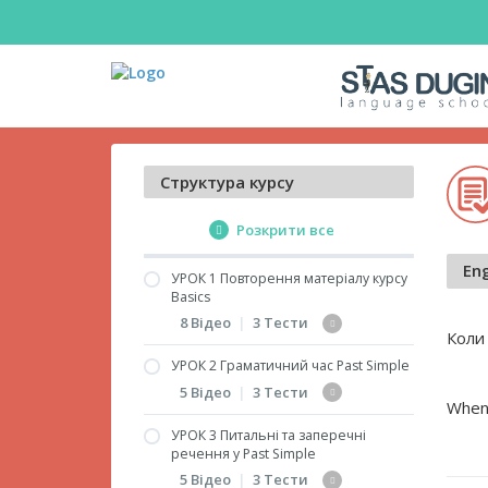
Структура курсу
Розкрити все
Eng
УРОК 1 Повторення матеріалу курсу
Basics
8 Відео
|
3 Тести
Коли
УРОК 2 Граматичний час Past Simple
Дієслова to have і to be
5 Відео
|
3 Тести
When
Переклад речень з
дієсловом to be
УРОК 3 Питальні та заперечні
Past Simple. Правильні
речення у Past Simple
(частина 1)
дієслова
5 Відео
|
3 Тести