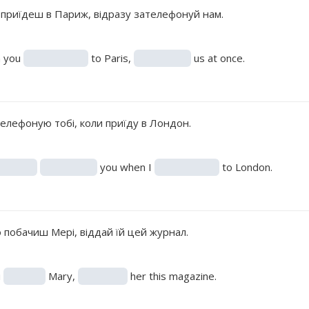
 приїдеш в Париж, відразу зателефонуй нам.
 you
to Paris,
us at once.
елефоную тобі, коли приїду в Лондон.
you when I
to London.
 побачиш Мері, віддай їй цей журнал.
u
Mary,
her this magazine.