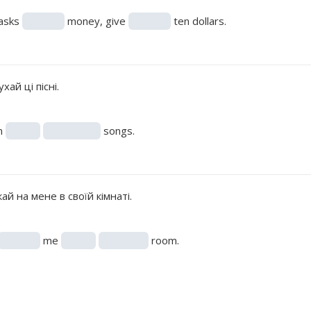
 asks
money, give
ten dollars.
хай ці пісні.
n
songs.
ай на мене в своїй кімнаті.
me
room.