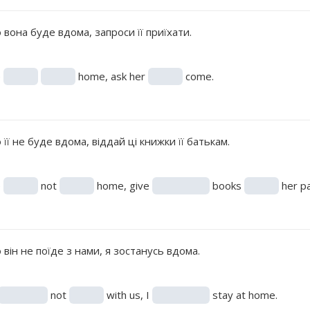
вона буде вдома, запроси її приїхати.
e
home, ask her
come.
її не буде вдома, віддай ці книжки її батькам.
e
not
home, give
books
her pa
він не поїде з нами, я зостанусь вдома.
not
with us, I
stay at home.