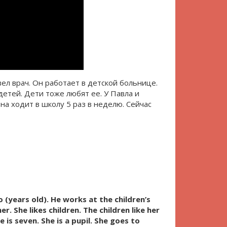
авел врач. Он работает в детской больнице.
детей. Дети тоже любят ее. У Павла и
Она ходит в школу 5 раз в неделю. Сейчас
o (years old). He works at the children’s
er. She likes children. The children like her
is seven. She is a pupil. She goes to