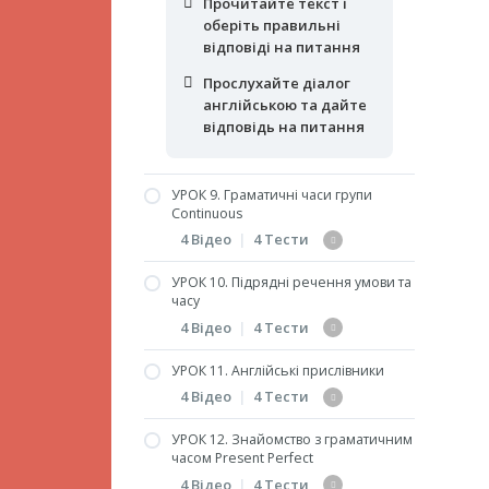
Прочитайте текст і
відповіді на питання
змістом слово
оберіть правильні
відповіді на питання
Визначте помилки у
перекладі і позначте їх
Прослухайте діалог
кількість
англійською та дайте
відповідь на питання
Прочитайте текст і
оберіть правильні
відповіді на питання
УРОК 9. Граматичні часи групи
Continuous
4 Відео
|
4 Тести
УРОК 10. Підрядні речення умови та
Граматичні часи Past
часу
Continuous та Future
4 Відео
|
4 Тести
Continuous
УРОК 11. Англійські прислівники
Питальні та заперечні
Підрядні речення
речення у часах групи
4 Відео
|
4 Тести
умови та часу (Present
Continuous
and Past)
УРОК 12. Знайомство з граматичним
Прислівники та їх місце
Повторення 6
часом Present Perfect
Підрядні речення
у реченні. Частина 1
граматичних часів
умови та часу (Future).
4 Відео
|
4 Тести