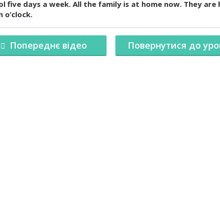
l five days a week. All the family is at home now. They are
 o’clock.
Попереднє відео
Повернутися до уро