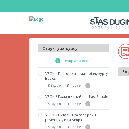
Структура курсу
Розкрити все
Eng
УРОК 1 Повторення матеріалу курсу
Basics
8 Відео
|
3 Тести
УРОК 2 Граматичний час Past Simple
Дієслова to have і to be
5 Відео
|
3 Тести
Переклад речень з
дієсловом to be
УРОК 3 Питальні та заперечні
Past Simple. Правильні
речення у Past Simple
(частина 1)
дієслова
5 Відео
|
3 Тести