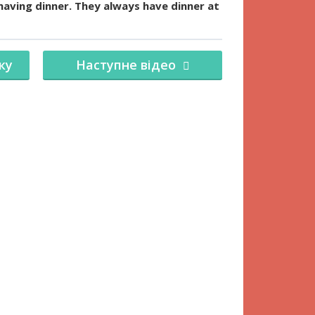
 having dinner. They always have dinner at
ку
Наступне відео