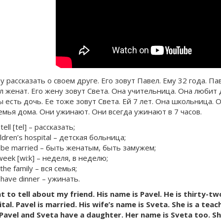
у рассказать о своем друге. Его зовут Павел. Ему 32 года. П
л женат. Его жену зовут Света. Она учительница. Она любит 
 есть дочь. Ее тоже зовут Света. Ей 7 лет. Она школьница. 
семья дома. Они ужинают. Они всегда ужинают в 7 часов.
 tell [tel] – рассказать;
ildren’s hospital – детская больница;
 be married – быть женатым, быть замужем;
week [wi:k] – неделя, в неделю;
l the family – вся семья;
 have dinner – ужинать.
t to tell about my friend. His name is Pavel. He is thirty-tw
tal. Pavel is married. His wife’s name is Sveta. She is a teach
Pavel and Sveta have a daughter. Her name is Sveta too. She 