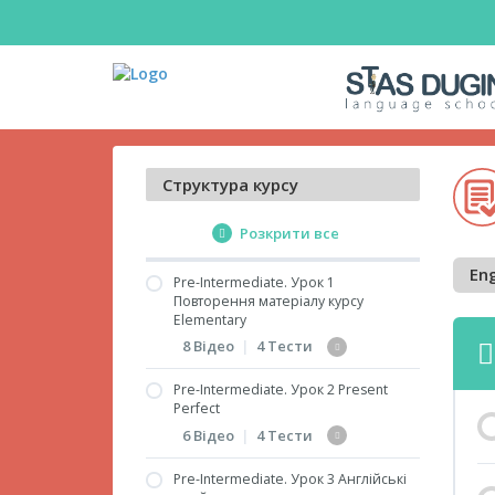
Структура курсу
Розкрити все
Eng
Pre-Intermediate. Урок 1
Повторення матеріалу курсу
Elementary
8 Відео
|
4 Тести
Pre-Intermediate. Урок 2 Present
1.1. Стверджувальні
Perfect
речення у трьох часах
6 Відео
|
4 Тести
Simple
Pre-Intermediate. Урок 3 Англійські
1.2. Заперечні та
2.1. Граматичний час