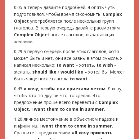
0:05 а теперь давайте подробней. Я опять чуть
подготовился, чтобы время сэкономить.
Complex
Object
употребляется после нескольких групп
глаголов. В первую очередь давайте рассмотрим
Complex Object
после глаголов, выражающих
желание.
0:29 в первую очередь после этих глаголов, хотя
может быть и нет, они все равны в этом смысле. Я
написал несколько:
to want
– хотеть,
to wish
–
желать,
should like
\
would like
– хотел бы. Может
быть чаще после глагола
to want
.
0:45
я хочу, чтобы они приехали летом.
Я хочу,
чтобы кто-то другой что-то сделал. Это
предложение проще всего перевести с
Complex
Object. I want them to come in summer.
1:20 личное местоимение в объектном падеже и
инфинитив.
I want them to come in summer.
Сравните с предложением
«Я хочу приехать