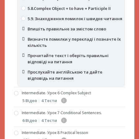
відповідь на питання
5.8.Complex Object + to have + Participle ІІ
5.9. Знаходження помилок і швидке читання
Впишіть правильне за змістом слово
Визначте помилки у перекладі і позначте їх
кількість
Прочитайте текст і оберіть правильні
відповіді на питання
Прослухайте англійською та дайте
відповідь на питання
Intermediate. Урок 6 Complex Subject
5 Відео
|
4 Тести
Intermediate. Урок 7 Conditional Sentences.
6.1.Complex Subject
6 Відео
|
4 Тести
6.2. Вживання Complex Subject з дієсловами,
що виражають прохання, наказ,
Intermediate. Урок 8 Practical lesson
7.1. Conditional Sentences. Умовні речення 1-
ствердження, сприйняття