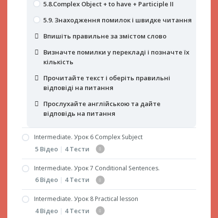
5.8.Complex Object + to have + Participle ІІ
5.9. Знаходження помилок і швидке читання
Впишіть правильне за змістом слово
Визначте помилки у перекладі і позначте їх
кількість
Прочитайте текст і оберіть правильні
відповіді на питання
Прослухайте англійською та дайте
відповідь на питання
Intermediate. Урок 6 Complex Subject
5 Відео
|
4 Тести
Intermediate. Урок 7 Conditional Sentences.
6.1.Complex Subject
6 Відео
|
4 Тести
6.2. Вживання Complex Subject з дієсловами,
що виражають прохання, наказ,
Intermediate. Урок 8 Practical lesson
7.1. Conditional Sentences. Умовні речення 1-
ствердження, сприйняття
4 Відео
|
4 Тести
го типу