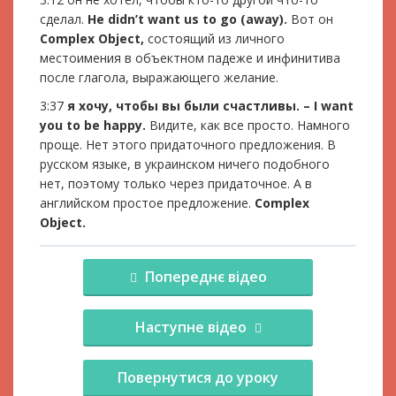
сделал.
He didn’t want us to go (away).
Вот он
Complex Object,
состоящий из личного
местоимения в объектном падеже и инфинитива
после глагола, выражающего желание.
3:37
я хочу, чтобы вы были счастливы. – I want
you to be happy.
Видите, как все просто. Намного
проще. Нет этого придаточного предложения. В
русском языке, в украинском ничего подобного
нет, поэтому только через придаточное. А в
английском простое предложение.
Complex
Object.
Попереднє відео
Наступне відео
Повернутися до уроку