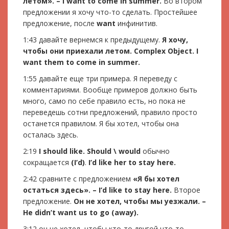
летом». – I want to come in summer.
Во втором
предложении я хочу что-то сделать. Простейшее
предложение, после
want
инфинитив.
1:43 давайте вернемся к предыдущему.
Я хочу,
чтобы они приехали летом.
Complex Object. I
want them to come in summer.
1:55 давайте еще три примера. Я переведу с
комментариями. Вообще примеров должно быть
много, само по себе правило есть, но пока не
переведешь сотни предложений, правило просто
останется правилом. Я бы хотел, чтобы она
осталась здесь.
2:19
I should like. Should \ would
обычно
сокращается
(I’d)
.
I’d like her to stay here.
2:42 сравните с предложением
«Я бы хотел
остаться здесь». – I’d like to stay here.
Второе
предложение.
Он не хотел, чтобы мы уезжали. –
He didn’t want us to go (away).
3:12 он не хотел, чтобы кто-то другой что-то