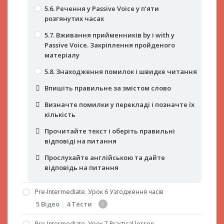
Прослухайте англійською та дайте
відповідь на питання
5.6. Речення у Passive Voice у п’яти
відповідь на питання
відповідь на питання
розгянутих часах
5.7. Вживання прийменників by і with у
Passive Voice. Закріплення пройденого
матеріалу
5.8. Знаходження помилок і швидке читання
Впишіть правильне за змістом слово
Визначте помилки у перекладі і позначте їх
кількість
Прочитайте текст і оберіть правильні
відповіді на питання
Прослухайте англійською та дайте
відповідь на питання
Pre-Intermediate. Урок 6 Узгодження часів
5 Відео
|
4 Тести
Pre-Intermediate. Урок 7 Practical lesson