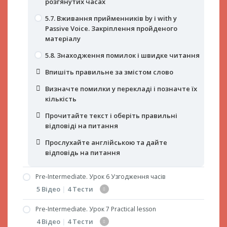
розгянутих часах
5.7. Вживання прийменників by і with у
Passive Voice. Закріплення пройденого
матеріалу
5.8. Знаходження помилок і швидке читання
Впишіть правильне за змістом слово
Визначте помилки у перекладі і позначте їх
кількість
Прочитайте текст і оберіть правильні
відповіді на питання
Прослухайте англійською та дайте
відповідь на питання
Pre-Intermediate. Урок 6 Узгодження часів
5 Відео
|
4 Тести
Pre-Intermediate. Урок 7 Practical lesson
6.1. Узгодження часів (частина 1)
4 Відео
|
4 Тести