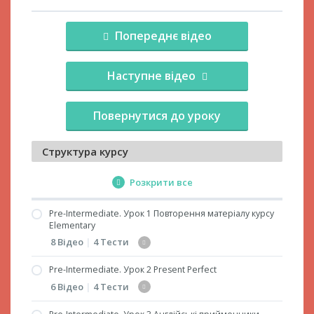
Попереднє відео
Наступне відео
Повернутися до уроку
Структура курсу
Розкрити все
Pre-Intermediate. Урок 1 Повторення матеріалу курсу
Elementary
8 Відео
|
4 Тести
Pre-Intermediate. Урок 2 Present Perfect
1.1. Стверджувальні речення у трьох часах
6 Відео
|
4 Тести
Simple
1.2. Заперечні та питальні речення у трьох