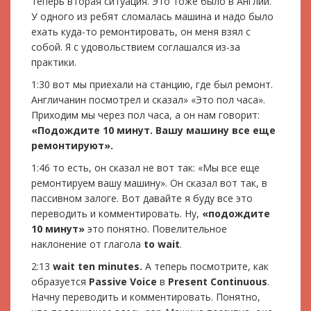
теперь вторая ситуация. Это тоже было в Англии.
У одного из ребят сломалась машина и надо было
ехать куда-то ремонтировать, он меня взял с
собой. Я с удовольствием соглашался из-за
практики.
1:30 вот мы приехали на станцию, где был ремонт.
Англичанин посмотрел и сказал» «Это пол часа».
Приходим мы через пол часа, а он нам говорит:
«Подождите 10 минут. Вашу машину все еще
ремонтируют».
1:46 то есть, он сказал не вот так: «Мы все еще
ремонтируем вашу машину». Он сказал вот так, в
пассивном залоге. Вот давайте я буду все это
переводить и комментировать. Ну,
«подождите
10 минут»
это понятно. Повелительное
наклонение от глагола
to wait
.
2:13
wait ten minutes.
А теперь посмотрите, как
образуется
Passive Voice
в
Present Continuous
.
Начну переводить и комментировать. Понятно,