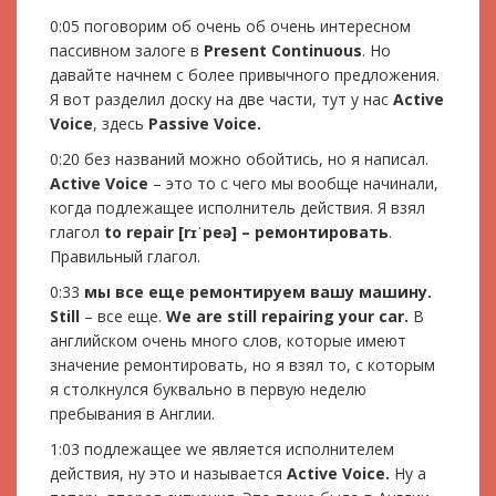
0:05 поговорим об очень об очень интересном
пассивном залоге в
Present Continuous
. Но
давайте начнем с более привычного предложения.
Я вот разделил доску на две части, тут у нас
Active
Voice
, здесь
Passive Voice.
0:20 без названий можно обойтись, но я написал.
Active Voice
– это то с чего мы вообще начинали,
когда подлежащее исполнитель действия. Я взял
глагол
to repair [r
ɪˈ
peə] – ремонтировать
.
Правильный глагол.
0:33
мы все еще ремонтируем вашу машину.
Still
– все еще.
We are still repairing your car.
В
английском очень много слов, которые имеют
значение ремонтировать, но я взял то, с которым
я столкнулся буквально в первую неделю
пребывания в Англии.
1:03 подлежащее we является исполнителем
действия, ну это и называется
Active Voice.
Ну а