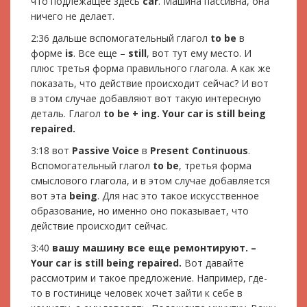
что подлежащее здесь
car
. Машина пассивна, она
ничего не делает.
2:36 дальше вспомогательный глагол
to be
в
форме
is
. Все еще –
still
, вот тут ему место. И
плюс третья форма правильного глагола. А как же
показать, что действие происходит сейчас? И вот
в этом случае добавляют вот такую интересную
деталь. Глагол
to be + ing. Your car is still being
repaired.
3:18 вот
Passive Voice
в
Present Continuous
.
Вспомогательный глагол
to be
, третья форма
смыслового глагола, и в этом случае добавляется
вот эта
being
. Для нас это такое искусственное
образование, но именно оно показывает, что
действие происходит сейчас.
3:40
вашу машину все еще ремонтируют. –
Your car is still being repaired.
Вот давайте
рассмотрим и такое предложение. Например, где-
то в гостинице человек хочет зайти к себе в