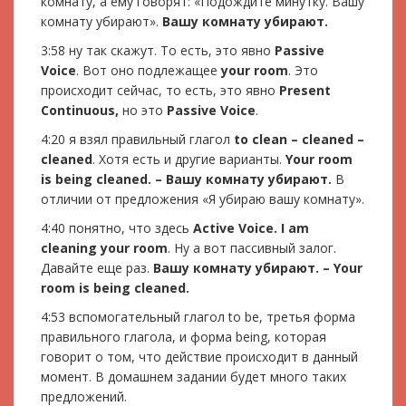
комнату, а ему говорят: «Подождите минутку. Вашу
комнату убирают».
Вашу комнату убирают.
3:58 ну так скажут. То есть, это явно
Passive
Voice
. Вот оно подлежащее
your room
. Это
происходит сейчас, то есть, это явно
Present
Continuous,
но это
Passive Voice
.
4:20 я взял правильный глагол
to clean – cleaned –
cleaned
. Хотя есть и другие варианты.
Your room
is being cleaned. – Вашу комнату убирают.
В
отличии от предложения «Я убираю вашу комнату».
4:40 понятно, что здесь
Active Voice. I am
cleaning your room
. Ну а вот пассивный залог.
Давайте еще раз.
Вашу комнату убирают. – Your
room is being cleaned.
4:53 вспомогательный глагол to be, третья форма
правильного глагола, и форма being, которая
говорит о том, что действие происходит в данный
момент. В домашнем задании будет много таких
предложений.