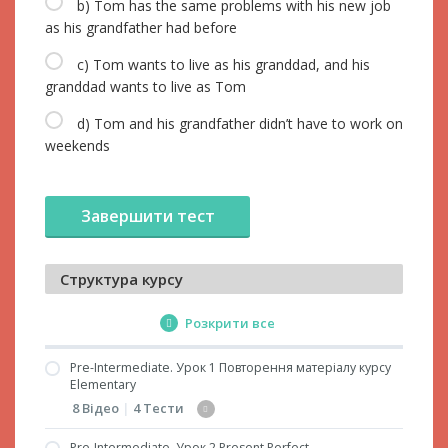
b) Tom has the same problems with his new job
as his grandfather had before
c) Tom wants to live as his granddad, and his
granddad wants to live as Tom
d) Tom and his grandfather didn’t have to work on
weekends
Структура курсу
Розкрити все
Pre-Intermediate. Урок 1 Повторення матеріалу курсу
Elementary
8 Відео
|
4 Тести
Pre-Intermediate. Урок 2 Present Perfect