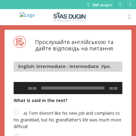
Мій акаунт
Прослухайте англійською та
дайте відповідь на питання
English: Intermediate
Intermediate. Урок 8 Practical lesson
Аудіопрогравач
00:00
00:00
What is said in the text?
a) Tom doesn’t like his new job and complains to
his granddad, but his grandfather’s life was much more
difficult